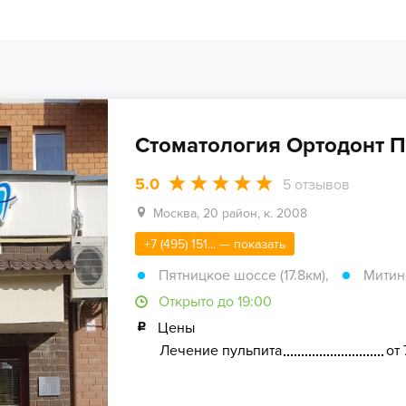
Стоматология Ортодонт П
5.0
5
отзывов
Москва, 20 район, к. 2008
+7 (495) 151... — показать
Пятницкое шоссе (17.8км)
,
Митино
Открыто до 19:00
Цены
Лечение пульпита
от 