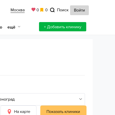
Москва
0
0
Поиск
Войти
+ Добавить клинику
ещё
ю
На карте
Показать клиники