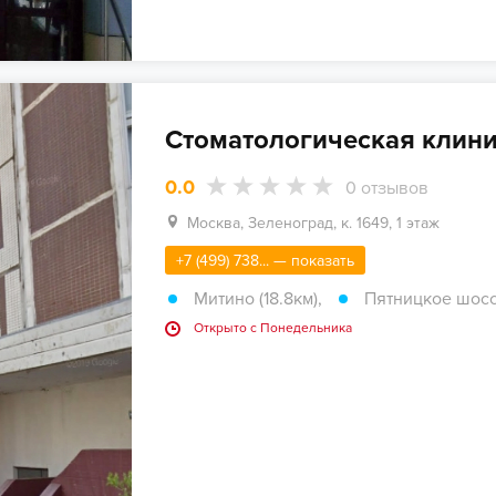
Стоматологическая клиник
0.0
0
отзывов
Москва, Зеленоград, к. 1649, 1 этаж
+7 (499) 738... — показать
Митино (18.8км)
,
Пятницкое шоссе
Открыто c Понедельника