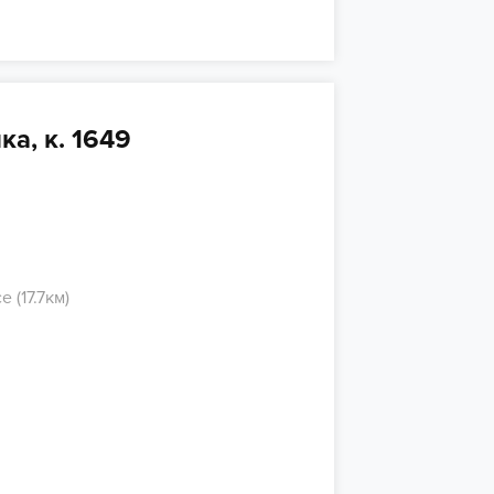
а, к. 1649
 (17.7км)