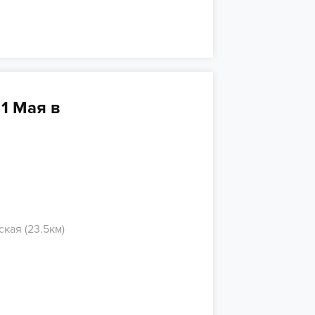
1 Мая в
кая (23.5км)