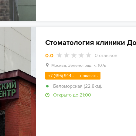
Стоматология клиники До
0.0
0
отзывов
Москва, Зеленоград, к. 107в
+7 (495) 944... — показать
Беломорская (22.8км)
,
Открыто до 21:00