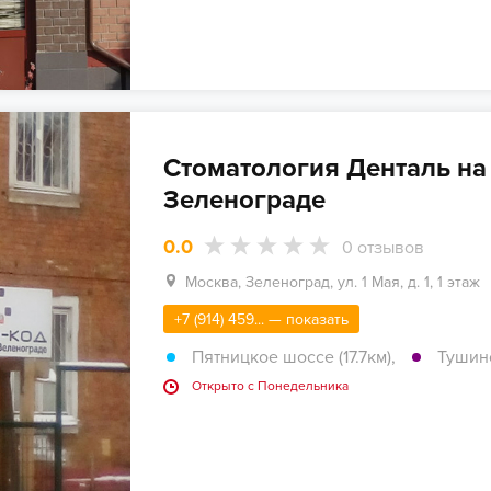
Стоматология Денталь на 
Зеленограде
0.0
0
отзывов
Москва, Зеленоград, ул. 1 Мая, д. 1, 1 этаж
+7 (914) 459... — показать
Пятницкое шоссе (17.7км)
,
Тушинс
Открыто c Понедельника