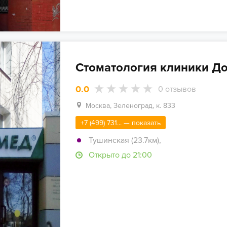
Стоматология клиники До
0.0
0
отзывов
Москва, Зеленоград, к. 833
+7 (499) 731... — показать
Тушинская (23.7км)
,
Открыто до 21:00