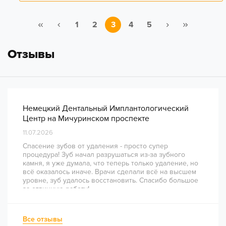
1
2
3
4
5
Отзывы
Немецкий Дентальный Имплантологический
Центр на Мичуринском проспекте
11.07.2026
Спасение зубов от удаления - просто супер
процедура! Зуб начал разрушаться из-за зубного
камня, я уже думала, что теперь только удаление, но
всё оказалось иначе. Врачи сделали всё на высшем
уровне, зуб удалось восстановить. Спасибо большое
за отличную работу!
Все отзывы