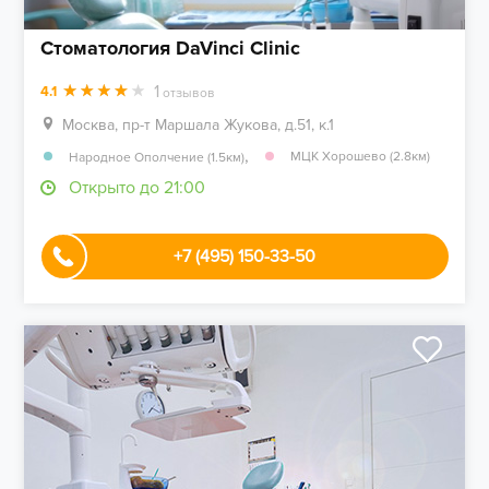
Стоматология DaVinci Clinic
1
4.1
отзывов
Москва, пр-т Маршала Жукова, д.51, к.1
,
МЦК Хорошево (2.8км)
Народное Ополчение (1.5км)
Открыто до 21:00
+7 (495) 150-33-50