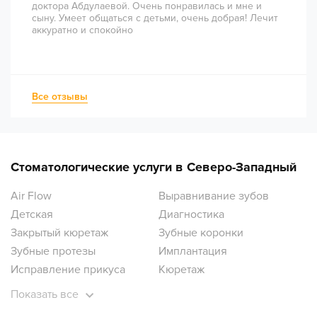
доктора Абдулаевой. Очень понравилась и мне и
сыну. Умеет общаться с детьми, очень добрая! Лечит
аккуратно и спокойно
Все отзывы
Стоматологические услуги в Северо-Западный
Air Flow
Выравнивание зубов
Детская
Диагностика
Закрытый кюретаж
Зубные коронки
Зубные протезы
Имплантация
Исправление прикуса
Кюретаж
Лечение десен
Лечение зубов
Показать все
Лечение зубов под наркозом
Лечение кариеса