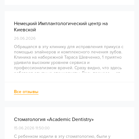
Немецкий Имплантологический центр на
Киевской
26.06.2026
Обращался в эту клинику для исправления прикуса с
помощью элайнеров и комплексного лечения зубов.
Клиника на набережной Тараса Шевченко, 1 приятно
удивила высоким уровнем сервиса и
профессионализмом врачей. Сразу видно, что здесь
работают опытные специалисты. Весь процесс — от
диагностики и планирования до завершения лечения
— был понятным и хорошо организованным. Даже
непростое перелечивание каналов прошло
Все отзывы
комфортно и безболезненно. Рекомендую всем, кто
ценит качество лечения и современный подход!
Стоматология «Academic Dentistry»
15.06.2026 11:50:00
С ребенком ходили в эту стоматологию, были у