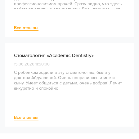
профессионализмом врачей. Сразу видно, что здесь
работают опытные специалисты. Весь процесс — от
диагностики и планирования до завершения лечения
— был понятным и хорошо организованным. Даже
непростое перелечивание каналов прошло
Все отзывы
комфортно и безболезненно. Рекомендую всем, кто
ценит качество лечения и современный подход!
Стоматология «Academic Dentistry»
15.06.2026 11:50:00
С ребенком ходили в эту стоматологию, были у
доктора Абдулаевой. Очень понравилась и мне и
сыну. Умеет общаться с детьми, очень добрая! Лечит
аккуратно и спокойно
Все отзывы