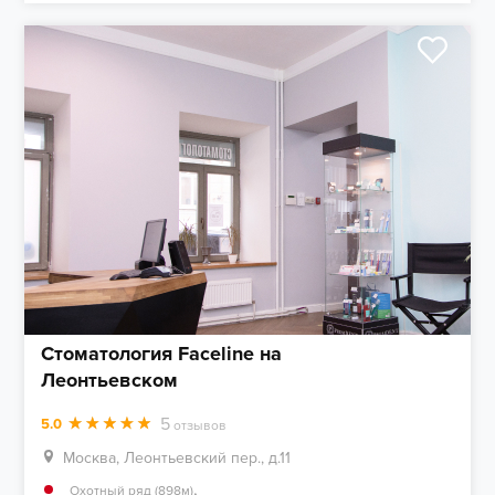
Стоматология Faceline на
Леонтьевском
5
5.0
отзывов
Москва, Леонтьевский пер., д.11
,
Охотный ряд (898м)