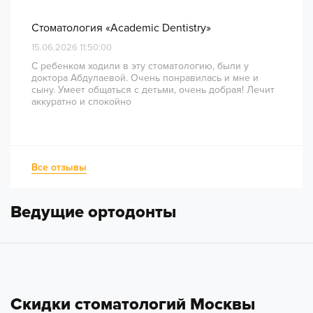
Стоматология «Academic Dentistry»
15.06.2026 11:50:00
С ребенком ходили в эту стоматологию, были у
доктора Абдулаевой. Очень понравилась и мне и
сыну. Умеет общаться с детьми, очень добрая! Лечит
аккуратно и спокойно
Все отзывы
Ведущие ортодонты
Скидки стоматологий Москвы