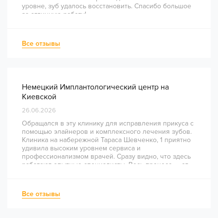
уровне, зуб удалось восстановить. Спасибо большое
за отличную работу!
Все отзывы
Немецкий Имплантологический центр на
Киевской
26.06.2026
Обращался в эту клинику для исправления прикуса с
помощью элайнеров и комплексного лечения зубов.
Клиника на набережной Тараса Шевченко, 1 приятно
удивила высоким уровнем сервиса и
профессионализмом врачей. Сразу видно, что здесь
работают опытные специалисты. Весь процесс — от
диагностики и планирования до завершения лечения
— был понятным и хорошо организованным. Даже
непростое перелечивание каналов прошло
Все отзывы
комфортно и безболезненно. Рекомендую всем, кто
ценит качество лечения и современный подход!