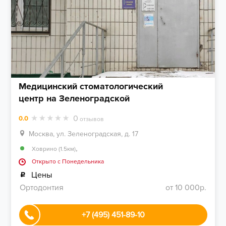
Медицинский стоматологический
центр на Зеленоградской
0
0.0
отзывов
Москва, ул. Зеленоградская, д. 17
,
Ховрино (1.5км)
Открыто c Понедельника
Цены
Ортодонтия
от 10 000р.
+7 (495) 451-89-10