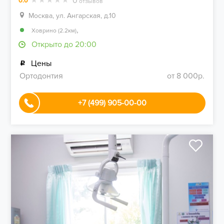
0
0.0
отзывов
Москва, ул. Ангарская, д.10
,
Ховрино (2.2км)
Открыто до 20:00
Цены
Ортодонтия
от 8 000р.
+7 (499) 905-00-00