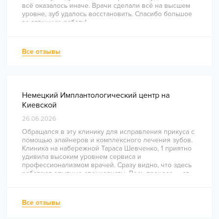
всё оказалось иначе. Врачи сделали всё на высшем
уровне, зуб удалось восстановить. Спасибо большое
за отличную работу!
Все отзывы
Немецкий Имплантологический центр на
Киевской
26.06.2026
Обращался в эту клинику для исправления прикуса с
помощью элайнеров и комплексного лечения зубов.
Клиника на набережной Тараса Шевченко, 1 приятно
удивила высоким уровнем сервиса и
профессионализмом врачей. Сразу видно, что здесь
работают опытные специалисты. Весь процесс — от
диагностики и планирования до завершения лечения
— был понятным и хорошо организованным. Даже
непростое перелечивание каналов прошло
Все отзывы
комфортно и безболезненно. Рекомендую всем, кто
ценит качество лечения и современный подход!