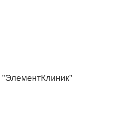
: "ЭлементКлиник"