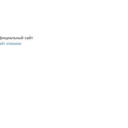
фициальный сайт
айт клиники