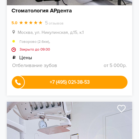
Стоматология АРдента
5
5.0
отзывов
Москва, ул. Никулинская, д.15, к.1
,
Говорово (2.6км)
Закрыто до 09:00
Цены
Отбеливание зубов
от 5 000р.
+7 (495) 021-38-53