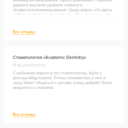
Клиника на набережной Тараса Шевченко, 1 приятно
удивила высоким уровнем сервиса и
профессионализмом врачей. Сразу видно, что здесь
работают опытные специалисты. Весь процесс — от
диагностики и планирования до завершения лечения
— был понятным и хорошо организованным. Даже
непростое перелечивание каналов прошло
Все отзывы
комфортно и безболезненно. Рекомендую всем, кто
ценит качество лечения и современный подход!
Стоматология «Academic Dentistry»
15.06.2026 11:50:00
С ребенком ходили в эту стоматологию, были у
доктора Абдулаевой. Очень понравилась и мне и
сыну. Умеет общаться с детьми, очень добрая! Лечит
аккуратно и спокойно
Все отзывы