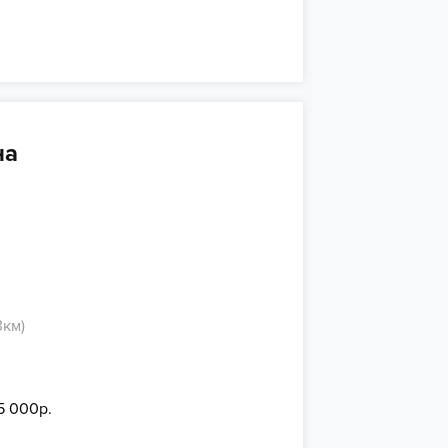
на
3км)
15 000р.