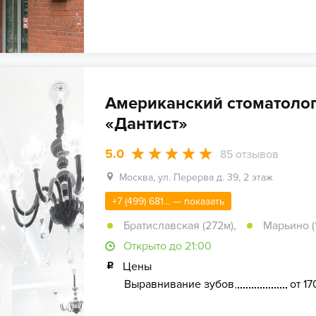
Американский стоматолог
«Дантист»
5.0
85
отзывов
Москва, ул. Перерва д. 39, 2 этаж
+7 (499) 681... — показать
Братиславская (272м)
,
Марьино (
Открыто до 21:00
Цены
Выравнивание зубов
от 17