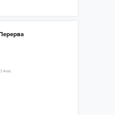
Перерва
1.4км)