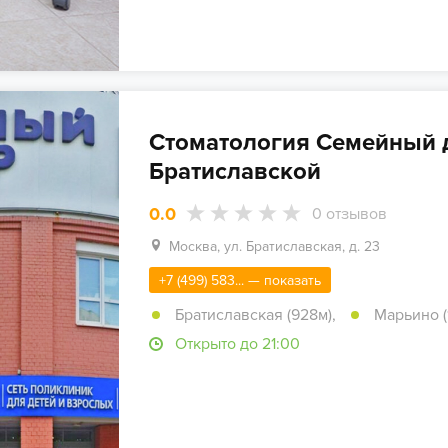
Стоматология Семейный 
Братиславской
0.0
0
отзывов
Москва, ул. Братиславская, д. 23
+7 (499) 583... — показать
Братиславская (928м)
,
Марьино (
Открыто до 21:00