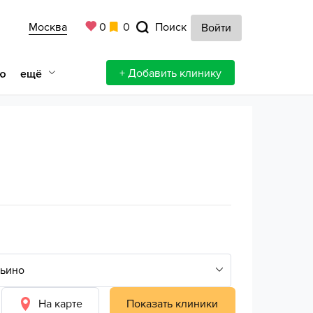
Москва
0
0
Поиск
Войти
+ Добавить клинику
ещё
ю
На карте
Показать клиники