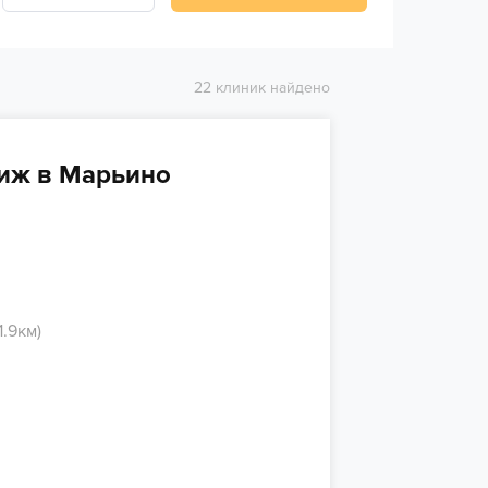
22 клиник найдено
тиж в Марьино
1.9км)