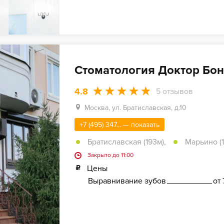
Стоматология Доктор Бон
4.8
5
отзывов
Москва, ул. Братиславская, д.10
+7 (495) 347... — показать
Братиславская (193м)
,
Марьино (1
Закрыто до 11:00
Цены
Выравнивание зубов
от 