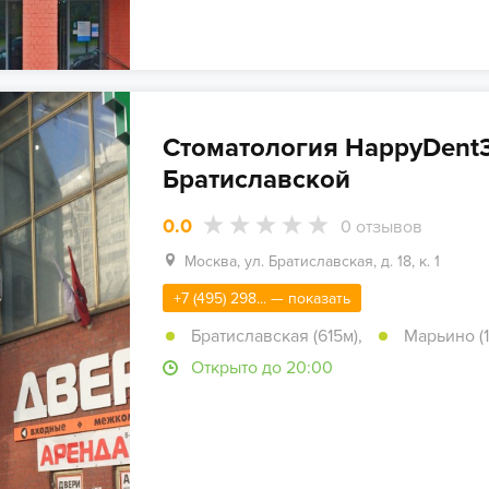
Стоматология HappyDent3
Братиславской
0.0
0
отзывов
Москва, ул. Братиславская, д. 18, к. 1
+7 (495) 298... — показать
Братиславская (615м)
,
Марьино (1
Открыто до 20:00