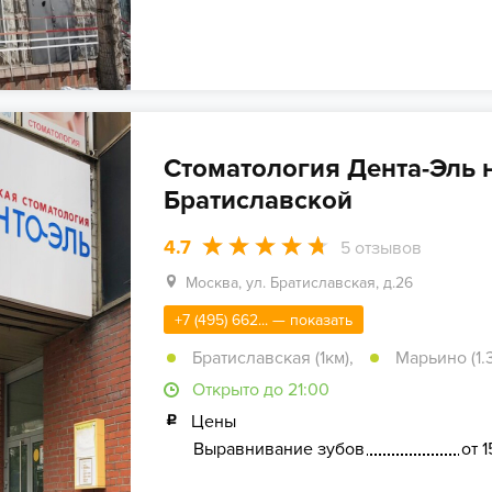
Стоматология Дента-Эль 
Братиславской
4.7
5
отзывов
Москва, ул. Братиславская, д.26
+7 (495) 662... — показать
Братиславская (1км)
,
Марьино (1.
Открыто до 21:00
Цены
Выравнивание зубов
от 