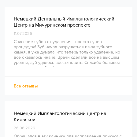
Немецкий Дентальный Имплантологический
Центр на Мичуринском проспекте
11.07.2026
Спасение зубов от удаления - просто супер
процедура! Зуб начал разрушаться из-за зубного
камня, я уже думала, что теперь только удаление, но
всё оказалось иначе. Врачи сделали всё на высшем
уровне, зуб удалось восстановить. Спасибо большое
за отличную работу!
Все отзывы
Немецкий Имплантологический центр на
Киевской
26.06.2026
Обращался в эту клинику для исправления прикуса с