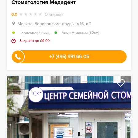
Стоматология Медадент
0
0.0
отзывов
Москва, Борисовские пруды, д.16, к.2
,
Алма-Атинская (1.2км)
Борисово (3.6км)
Закрыто до 09:00
+7 (495) 991-66-05