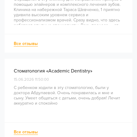
помощью элайнеров и комплексного лечения зубов.
Клиника на набережной Тараса Шевченко, 1 приятно
удивила высоким уровнем сервиса и
профессионализмом врачей. Сразу видно, что здесь
работают опытные специалисты. Весь процесс — от
диагностики и планирования до завершения лечения
— был понятным и хорошо организованным. Даже
непростое перелечивание каналов прошло
Все отзывы
комфортно и безболезненно. Рекомендую всем, кто
ценит качество лечения и современный подход!
Стоматология «Academic Dentistry»
15.06.2026 11:50:00
С ребенком ходили в эту стоматологию, были у
доктора Абдулаевой. Очень понравилась и мне и
сыну. Умеет общаться с детьми, очень добрая! Лечит
аккуратно и спокойно
Все отзывы