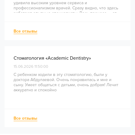
удивила высоким уровнем сервиса и
профессионализмом врачей. Сразу видно, что здесь
работают опытные специалисты. Весь процесс — от
диагностики и планирования до завершения лечения
— был понятным и хорошо организованным. Даже
непростое перелечивание каналов прошло
Все отзывы
комфортно и безболезненно. Рекомендую всем, кто
ценит качество лечения и современный подход!
Стоматология «Academic Dentistry»
15.06.2026 11:50:00
С ребенком ходили в эту стоматологию, были у
доктора Абдулаевой. Очень понравилась и мне и
сыну. Умеет общаться с детьми, очень добрая! Лечит
аккуратно и спокойно
Все отзывы