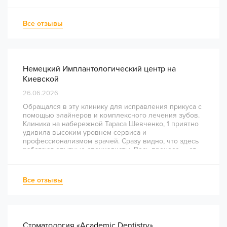
Все отзывы
Немецкий Имплантологический центр на
Киевской
26.06.2026
Обращался в эту клинику для исправления прикуса с
помощью элайнеров и комплексного лечения зубов.
Клиника на набережной Тараса Шевченко, 1 приятно
удивила высоким уровнем сервиса и
профессионализмом врачей. Сразу видно, что здесь
работают опытные специалисты. Весь процесс — от
диагностики и планирования до завершения лечения
— был понятным и хорошо организованным. Даже
непростое перелечивание каналов прошло
Все отзывы
комфортно и безболезненно. Рекомендую всем, кто
ценит качество лечения и современный подход!
Стоматология «Academic Dentistry»