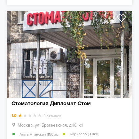
Стоматология Дипломат-Стом
1
1.0
отзывов
Москва, ул. Братеевская, д.16, к.1
,
Борисово (3.8км)
Алма-Атинская (150м)