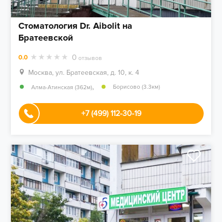
Стоматология Dr. Aibolit на
Братеевской
0
0.0
отзывов
Москва, ул. Братеевская, д. 10, к. 4
,
Борисово (3.3км)
Алма-Атинская (362м)
+7 (499) 112-30-19