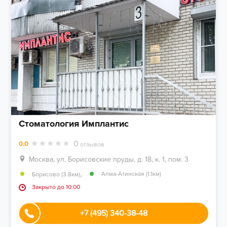
Стоматология Имплантис
0
0.0
отзывов
Москва, ул. Борисовские пруды, д. 18, к. 1, пом. 3
,
Алма-Атинская (1.1км)
Борисово (3.8км)
Закрыто до 10:00
+7 (495) 340-38-48