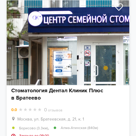
Стоматология Дентал Клиник Плюс
в Братеево
0
0.0
отзывов
Москва, ул. Братеевская, д. 21, к. 1
,
Алма-Атинская (840м)
Борисово (3.3км)
Закрыто до 09:00