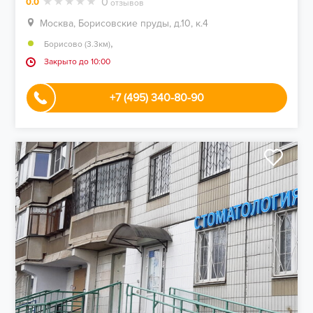
0
0.0
отзывов
Москва, Борисовские пруды, д.10, к.4
,
Борисово (3.3км)
Закрыто до 10:00
+7 (495) 340-80-90