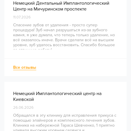
Немецкий Дентальный Имплантологический
Центр на Мичуринском проспекте
11.07.2026
Спасение зубов от удаления - просто супер
процедура! Зуб начал разрушаться из-за зубного
камня, я уже думала, что теперь только удаление, но
всё оказалось иначе. Врачи сделали всё на высшем
уровне, зуб удалось восстановить. Спасибо большое
за отличную работу!
Все отзывы
Немецкий Имплантологический центр на
Киевской
26.06.2026
Обращался в эту клинику для исправления прикуса с
помощью элайнеров и комплексного лечения зубов.
Клиника на набережной Тараса Шевченко, 1 приятно
удивила высоким уровнем сервиса и