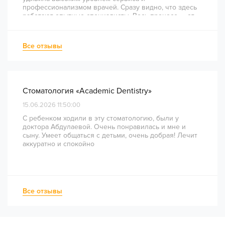
профессионализмом врачей. Сразу видно, что здесь
работают опытные специалисты. Весь процесс — от
диагностики и планирования до завершения лечения
— был понятным и хорошо организованным. Даже
непростое перелечивание каналов прошло
Все отзывы
комфортно и безболезненно. Рекомендую всем, кто
ценит качество лечения и современный подход!
Стоматология «Academic Dentistry»
15.06.2026 11:50:00
С ребенком ходили в эту стоматологию, были у
доктора Абдулаевой. Очень понравилась и мне и
сыну. Умеет общаться с детьми, очень добрая! Лечит
аккуратно и спокойно
Все отзывы