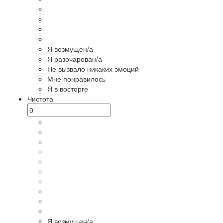
Я возмущен/а
Я разочарован/а
Не вызвало никаких эмоций
Мне понравилось
Я в восторге
Чистота
Я возмущен/а