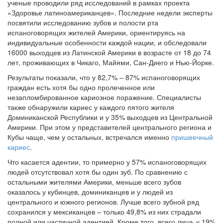
ученые проводили ряд исследований в рамках проекта
«Здоровье латиноамериканцев». Последние недели эксперты
посвятили исследованию зубов и полости рта
испаноговорящих жителей Америки, ориентируясь на
индивидуальные особенности каждой нации, и обследовали
16000 выходцев из Латинской Америки в возрасте от 18 до 74
лет, проживающих в Чикаго, Майями, Сан-Диего и Нью-Йорке.
Результаты показали, что у 82,7% – 87% испаноговорящих
граждан есть хотя бы одно пролеченное или
незапломбированное кариозное поражение. Специалисты
также обнаружили кариес у каждого пятого жителя
Доминиканской Республики и у 35% выходцев из Центральной
Америки. При этом у представителей центрального региона и
Кубы чаще, чем у остальных, встречался именно
пришеечный
кариес
.
Что касается адентии, то примерно у 57% испаноговорящих
людей отсутствовал хотя бы один зуб. По сравнению с
остальными жителями Америки, меньше всего зубов
оказалось у кубинцев, доминиканцев и у людей из
центрального и южного регионов. Лучше всего зубной ряд
сохранился у мексиканцев – только 49,8% из них страдали
полной или частичной адентией. Кроме того, всего лишь у 19%