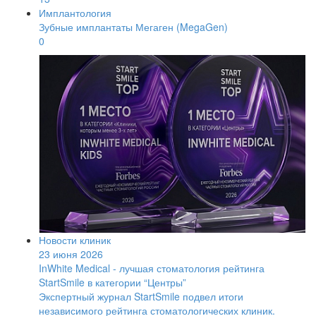
Имплантология
Зубные имплантаты Мегаген (MegaGen)
0
Новости клиник
23 июня 2026
InWhite Medical - лучшая стоматология рейтинга
StartSmile в категории “Центры”
Экспертный журнал StartSmile подвел итоги
независимого рейтинга стоматологических клиник.