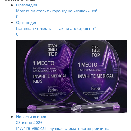
Ортопедия
Можно ли ставить коронку на «живой» зуб
0
Ортопедия
Вставная челюсть — так ли это страшно?
0
Новости клиник
23 июня 2026
InWhite Medical - лучшая стоматология рейтинга