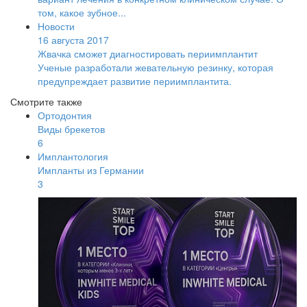
том, какое зубное...
Новости
16 августа 2017
Жвачка сможет диагностировать периимплантит
Ученые разработали жевательную резинку, которая
предупреждает развитие периимплантита.
Смотрите также
Ортодонтия
Виды брекетов
6
Имплантология
Импланты из Германии
3