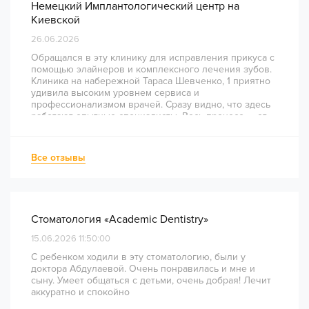
Немецкий Имплантологический центр на
Киевской
26.06.2026
Обращался в эту клинику для исправления прикуса с
помощью элайнеров и комплексного лечения зубов.
Клиника на набережной Тараса Шевченко, 1 приятно
удивила высоким уровнем сервиса и
профессионализмом врачей. Сразу видно, что здесь
работают опытные специалисты. Весь процесс — от
диагностики и планирования до завершения лечения
— был понятным и хорошо организованным. Даже
непростое перелечивание каналов прошло
Все отзывы
комфортно и безболезненно. Рекомендую всем, кто
ценит качество лечения и современный подход!
Стоматология «Academic Dentistry»
15.06.2026 11:50:00
С ребенком ходили в эту стоматологию, были у
доктора Абдулаевой. Очень понравилась и мне и
сыну. Умеет общаться с детьми, очень добрая! Лечит
аккуратно и спокойно