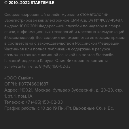
© 2010–2022 STARTSMILE
Панорамный снимок зубов
Пародонтология
Протезирование
Профгигиена
стоматологии
Специализированный онлайн журнал о
.
Зарегистрирован как электронное СМИ (Св. Эл № ФС77-45487,
Ремонт зубных протезов
выдано 16.06.2011 Федеральной службой по надзору в сфере
связи, информационных технологий и массовых коммуникаций
(Роскомнадзор)). Все содержание охраняется авторским правом
в соответствии с законодательством Российской Федерации.
Частичная или полная публикация содержания ресурса
возможна только с активной ссылкой на портал Startsmile.
Главный редактор Клоуда Юлия Викторовна, контакты
yulia@startsmile.ru, 8 (495) 150-02-33
«
ООО Смайл
»
ОГРН: 1107746601687
Адрес:
119021
,
Москва
,
бульвар Зубовский, д. 20-23, стр.
1, эт. 1, пом. IA
Телефон:
+7 (495) 150-02-33
График работы с 10 до 19 Пн.-Пт. Выходные Сб. и Вс.