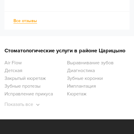
Все отзывы
Стоматологические услуги в районе Царицыно
Air Flow
Выравнивание зубов
Детская
Диагностика
Закрытый кюретаж
Зубные коронки
Зубные протезы
Имплантация
Исправление прикуса
Кюретаж
Лечение десен
Лечение зубов
Показать все
Лечение зубов под наркозом
Лечение кариеса
Лечение кисты
Лечение пульпита
Ортодонтия
Ортопантомограмма зубов
Отбеливание зубов
Открытый кюретаж