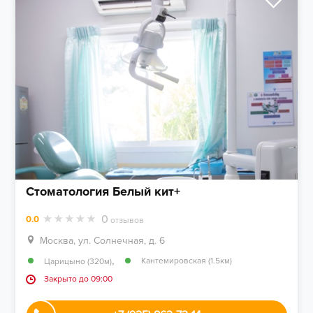
Стоматология Белый кит+
0
0.0
отзывов
Москва, ул. Солнечная, д. 6
,
Кантемировская (1.5км)
Царицыно (320м)
Закрыто до 09:00