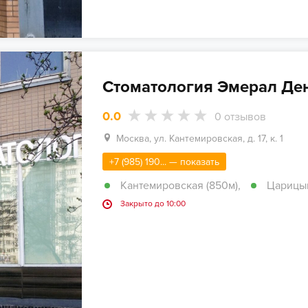
Стоматология Эмерал Де
0.0
0
отзывов
Москва, ул. Кантемировская, д. 17, к. 1
+7 (985) 190... — показать
Кантемировская (850м)
,
Царицын
Закрыто до 10:00