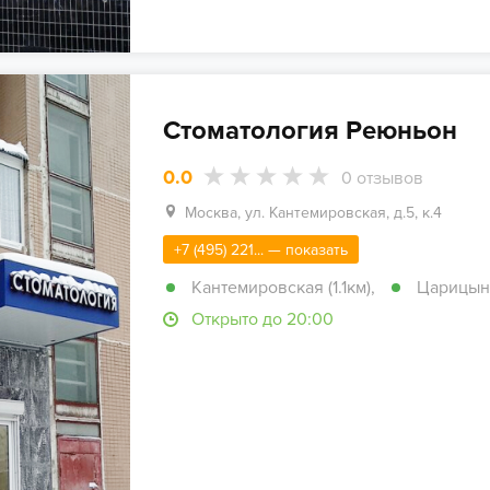
Стоматология Реюньон
0.0
0
отзывов
Москва, ул. Кантемировская, д.5, к.4
+7 (495) 221... — показать
Кантемировская (1.1км)
,
Царицыно
Открыто до 20:00