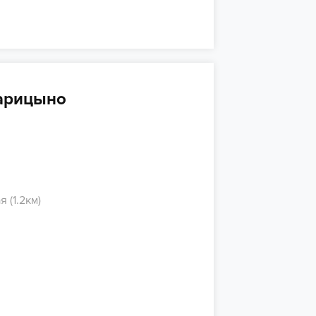
Царицыно
 (1.2км)