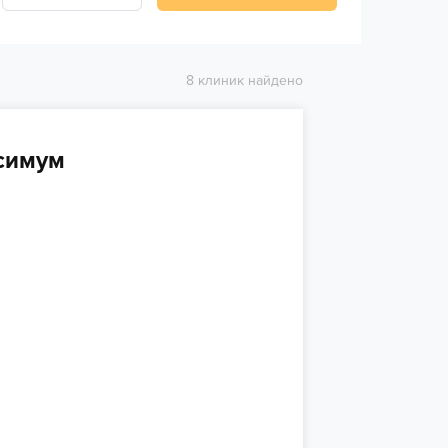
8 клиник найдено
симум