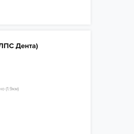
(ЛПС Дента)
о (1.9км)