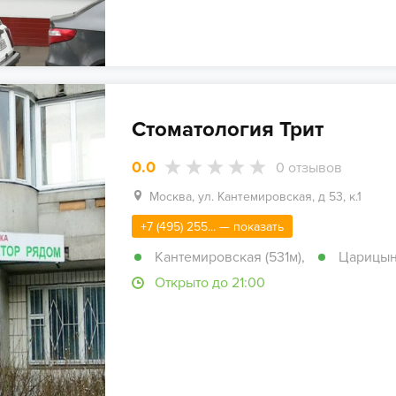
Стоматология Трит
0.0
0
отзывов
Москва, ул. Кантемировская, д 53, к.1
+7 (495) 255... — показать
Кантемировская (531м)
,
Царицыно
Открыто до 21:00