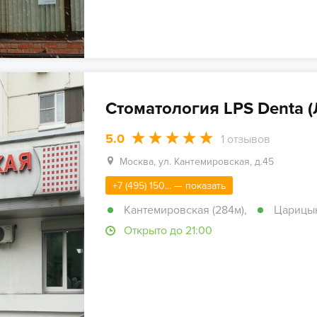
Стоматология LPS Denta 
5.0
1
отзывов
Москва, ул. Кантемировская, д.45
+7 (495) 150... — показать
Кантемировская (284м)
,
Царицын
Открыто до 21:00