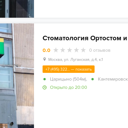
Стоматология Ортостом и
0.0
0
отзывов
Москва, ул. Луганская, д.4, к.1
+7 (495) 322... — показать
Царицыно (504м)
,
Кантемировска
Открыто до 20:00