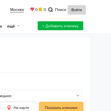
Москва
0
0
Поиск
Войти
+ Добавить клинику
ещё
ю
На карте
Показать клиники