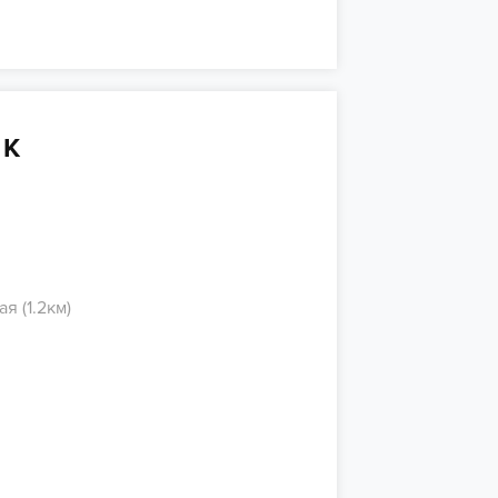
 К
я (1.2км)