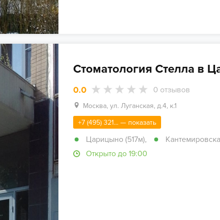
Стоматология Стелла в 
0.0
0
отзывов
Москва, ул. Луганская, д.4, к.1
+7 (495) 321... — показать
Царицыно (517м)
,
Кантемировская
Открыто до 19:00