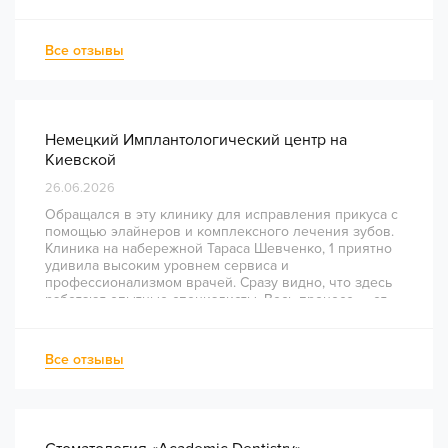
Все отзывы
Немецкий Имплантологический центр на
Киевской
26.06.2026
Обращался в эту клинику для исправления прикуса с
помощью элайнеров и комплексного лечения зубов.
Клиника на набережной Тараса Шевченко, 1 приятно
удивила высоким уровнем сервиса и
профессионализмом врачей. Сразу видно, что здесь
работают опытные специалисты. Весь процесс — от
диагностики и планирования до завершения лечения
— был понятным и хорошо организованным. Даже
непростое перелечивание каналов прошло
Все отзывы
комфортно и безболезненно. Рекомендую всем, кто
ценит качество лечения и современный подход!