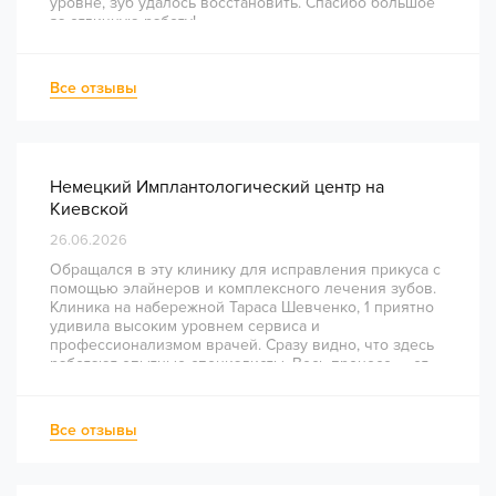
уровне, зуб удалось восстановить. Спасибо большое
за отличную работу!
Все отзывы
Немецкий Имплантологический центр на
Киевской
26.06.2026
Обращался в эту клинику для исправления прикуса с
помощью элайнеров и комплексного лечения зубов.
Клиника на набережной Тараса Шевченко, 1 приятно
удивила высоким уровнем сервиса и
профессионализмом врачей. Сразу видно, что здесь
работают опытные специалисты. Весь процесс — от
диагностики и планирования до завершения лечения
— был понятным и хорошо организованным. Даже
непростое перелечивание каналов прошло
Все отзывы
комфортно и безболезненно. Рекомендую всем, кто
ценит качество лечения и современный подход!