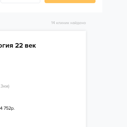
14 клиник найдено
гия 22 век
.3км)
 4 752р.