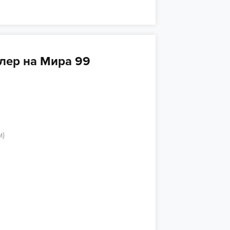
лер на Мира 99
м)