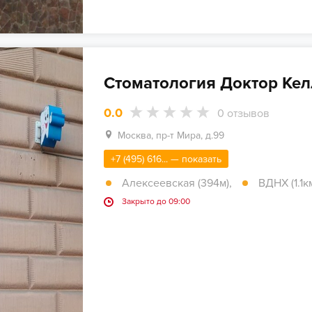
Стоматология Доктор Кел
0.0
0
отзывов
Москва, пр-т Мира, д.99
+7 (495) 616... — показать
Алексеевская (394м)
,
ВДНХ (1.1к
Закрыто до 09:00