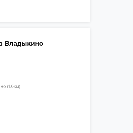
на Владыкино
о (1.6км)