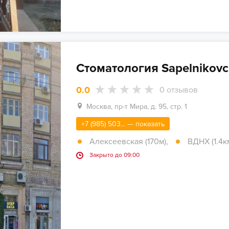
Стоматология Sapelnikovcl
0.0
0
отзывов
Москва, пр-т Мира, д. 95, стр. 1
+7 (985) 503... — показать
Алексеевская (170м)
,
ВДНХ (1.4к
Закрыто до 09:00