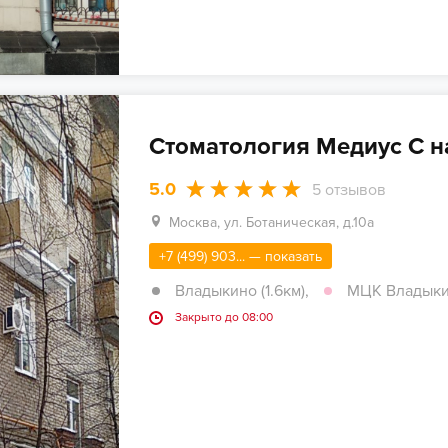
Стоматология Медиус С 
5.0
5
отзывов
Москва, ул. Ботаническая, д.10а
+7 (499) 903... — показать
Владыкино (1.6км)
,
МЦК Владыкин
Закрыто до 08:00