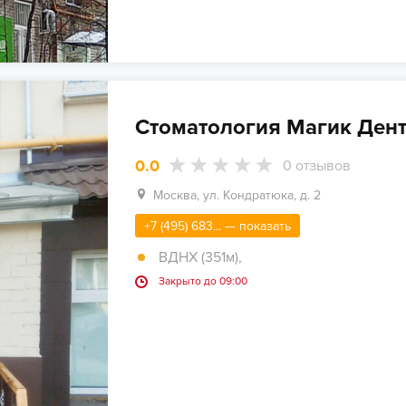
Стоматология Магик Ден
0.0
0
отзывов
Москва, ул. Кондратюка, д. 2
+7 (495) 683... — показать
ВДНХ (351м)
,
Закрыто до 09:00