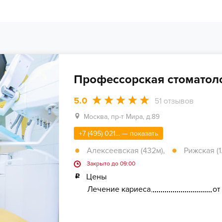
Профессорская стоматоло
5.0
51
отзывов
Москва, пр-т Мира, д.89
+7 (495) 021... — показать
Алексеевская (432м)
,
Рижская (1
Закрыто до 09:00
Цены
Лечение кариеса
от