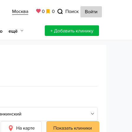
Москва
0
0
Поиск
Войти
+ Добавить клинику
ещё
ю
На карте
Показать клиники