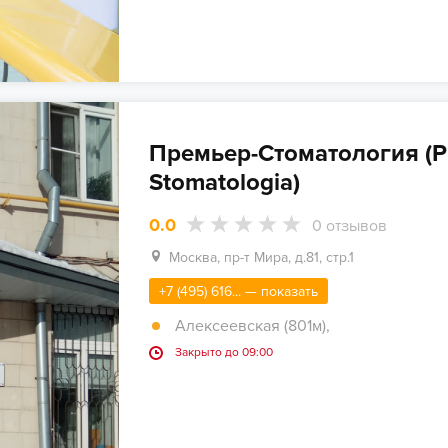
Премьер-Стоматология (P
Stomatologia)
0.0
0
отзывов
Москва, пр-т Мира, д.81, стр.1
+7 (495) 616... — показать
Алексеевская (801м)
,
Закрыто до 09:00