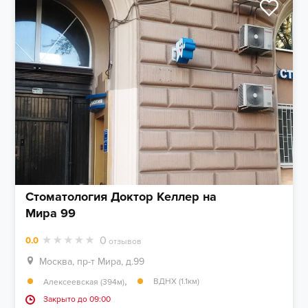
Стоматология Доктор Келлер на
Мира 99
0
0.0
отзывов
Москва, пр-т Мира, д.99
,
ВДНХ (1.1км)
Алексеевская (394м)
Закрыто до 09:00