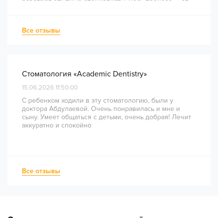
работают опытные специалисты. Весь процесс — от
диагностики и планирования до завершения лечения
— был понятным и хорошо организованным. Даже
непростое перелечивание каналов прошло
Все отзывы
комфортно и безболезненно. Рекомендую всем, кто
ценит качество лечения и современный подход!
Стоматология «Academic Dentistry»
15.06.2026 11:50:00
С ребенком ходили в эту стоматологию, были у
доктора Абдулаевой. Очень понравилась и мне и
сыну. Умеет общаться с детьми, очень добрая! Лечит
аккуратно и спокойно
Все отзывы