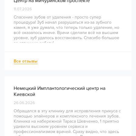
Центр на Мичуринском проспекте
11.07.2026
Спасение зубов от удаления - просто супер
процедура! Зуб начал разрушаться из-за зубного
камня, я уже думала, что теперь только удаление, но
всё оказалось иначе. Врачи сделали всё на высшем
уровне, зуб удалось восстановить. Спасибо большое
за отличную работу!
Все отзывы
Немецкий Имплантологический центр на
Киевской
26.06.2026
Обращался в эту клинику для исправления прикуса с
помощью элайнеров и комплексного лечения зубов.
Клиника на набережной Тараса Шевченко, 1 приятно
удивила высоким уровнем сервиса и
профессионализмом врачей. Сразу видно, что здесь