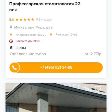
Профессорская стоматология 22
век
51
5.0
отзывов
Москва, пр-т Мира, д.89
,
Рижская (1.3км)
Алексеевская (432м)
Закрыто до 09:00
Цены
Отбеливание зубов
от 12 771р.
+7 (495) 021-34-98