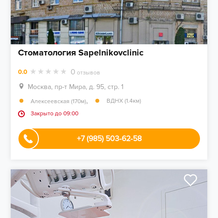
Стоматология Sapelnikovclinic
0
0.0
отзывов
Москва, пр-т Мира, д. 95, стр. 1
,
ВДНХ (1.4км)
Алексеевская (170м)
Закрыто до 09:00
+7 (985) 503-62-58