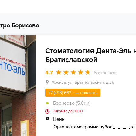
тро Борисово
Стоматология Дента-Эль 
Братиславской
4.7
5
отзывов
Москва, ул. Братиславская, д.26
+7 (495) 662... — показать
Борисово (5.8км)
,
Закрыто до 09:00
Цены
Ортопантомограмма зубов
от