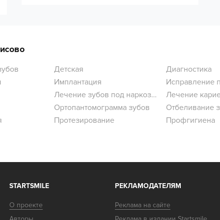
был понятным и хорошо организованным.
Даже непростое перелечивание каналов
прошло комфортно и безболезненно.
Рекомендую всем, кто ценит качество
лечения и современный подход!
рисово
зубов
Детская
Диагностика
ы
Имплантация
Исправление 
Лечение зубов под наркозом
Лечение кари
Ортопантомограмма зубов
Отбеливание 
я
Протезирование
Профгигиена
STARTSMILE
РЕКЛАМОДАТЕЛЯМ
О проекте
Реклама на сайте
Авторы
Реклама в издании Startsmile