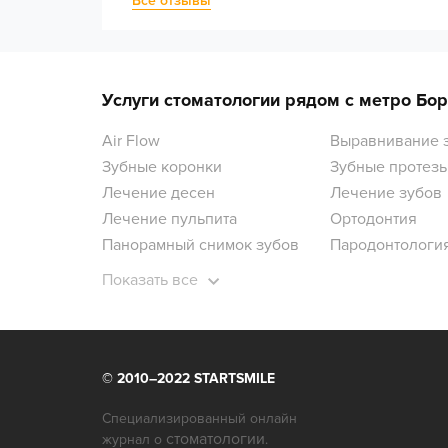
Все отзывы
Услуги стоматологии рядом с метро Бо
Air Flow
Выравнивание 
Зубные коронки
Зубные протез
Лечение десен
Лечение зубов
Лечение пульпита
Ортодонтия
Панорамный снимок зубов
Пародонтологи
Показать все
© 2010–2022 STARTSMILE
Специализированный онлайн
стоматологии
журнал о
.