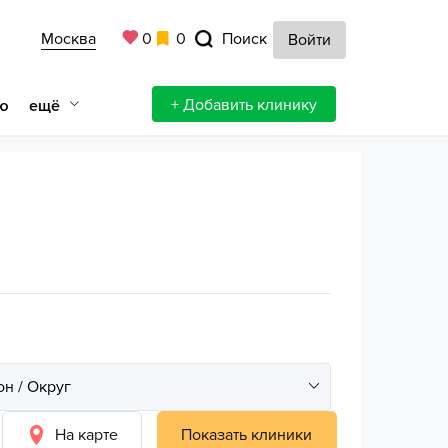
Москва
0
0
Поиск
Войти
+ Добавить клинику
ещё
ю
На карте
Показать клиники