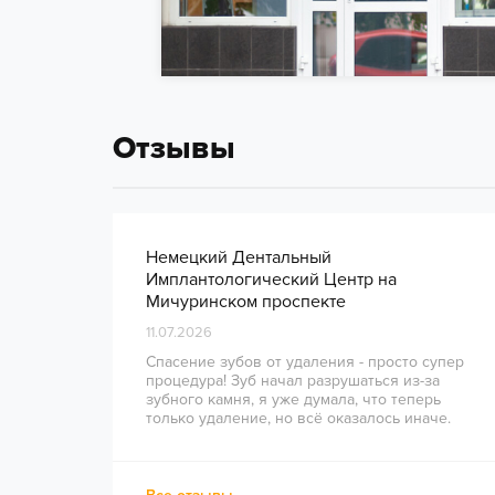
Отзывы
Немецкий Дентальный
Имплантологический Центр на
Мичуринском проспекте
11.07.2026
Спасение зубов от удаления - просто супер
процедура! Зуб начал разрушаться из-за
зубного камня, я уже думала, что теперь
только удаление, но всё оказалось иначе.
Врачи сделали всё на высшем уровне, зуб
удалось восстановить. Спасибо большое за
отличную работу!