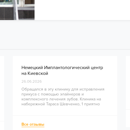
Немецкий Имплантологический центр
на Киевской
26.06.2026
Обращался в эту клинику для исправления
прикуса с помощью элайнеров и
комплексного лечения зубов. Клиника на
набережной Тараса Шевченко, 1 приятно
удивила высоким уровнем сервиса и
профессионализмом врачей. Сразу видно,
что здесь работают опытные специалисты.
Весь процесс — от диагностики и
Все отзывы
планирования до завершения лечения —