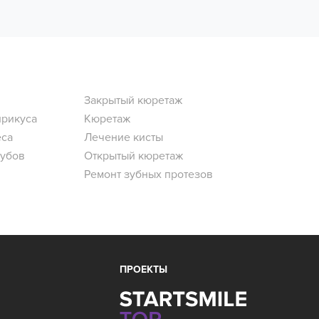
Закрытый кюретаж
прикуса
Кюретаж
еса
Лечение кисты
зубов
Открытый кюретаж
Ремонт зубных протезов
ПРОЕКТЫ