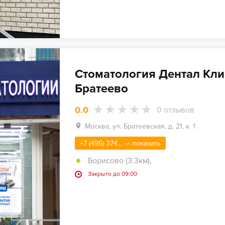
Стоматология Дентал Кли
Братеево
0.0
0
отзывов
Москва, ул. Братеевская, д. 21, к. 1
+7 (495) 374... — показать
Борисово (3.3км)
,
Закрыто до 09:00