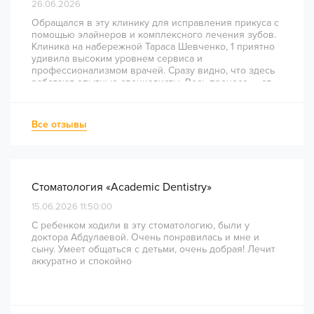
26.06.2026
Обращался в эту клинику для исправления прикуса с
помощью элайнеров и комплексного лечения зубов.
Клиника на набережной Тараса Шевченко, 1 приятно
удивила высоким уровнем сервиса и
профессионализмом врачей. Сразу видно, что здесь
работают опытные специалисты. Весь процесс — от
диагностики и планирования до завершения лечения
— был понятным и хорошо организованным. Даже
непростое перелечивание каналов прошло
Все отзывы
комфортно и безболезненно. Рекомендую всем, кто
ценит качество лечения и современный подход!
Стоматология «Academic Dentistry»
15.06.2026 11:50:00
С ребенком ходили в эту стоматологию, были у
доктора Абдулаевой. Очень понравилась и мне и
сыну. Умеет общаться с детьми, очень добрая! Лечит
аккуратно и спокойно