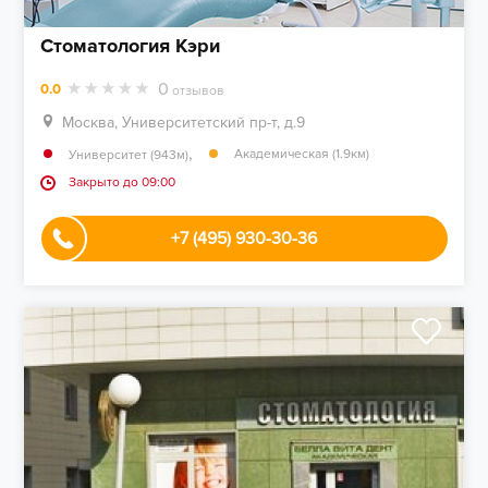
Стоматология Кэри
0
0.0
отзывов
Москва, Университетский пр-т, д.9
,
Академическая (1.9км)
Университет (943м)
Закрыто до 09:00
+7 (495) 930-30-36