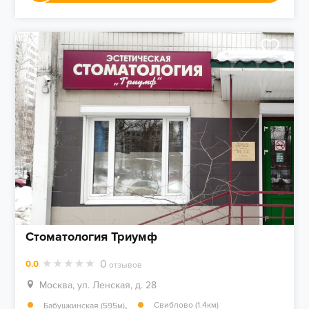
Стоматология Триумф
0
0.0
отзывов
Москва, ул. Ленская, д. 28
,
Свиблово (1.4км)
Бабушкинская (595м)