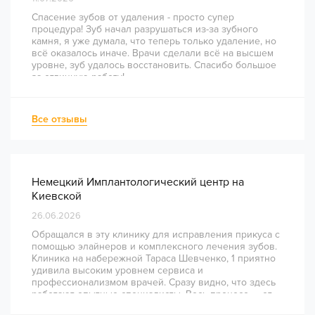
Спасение зубов от удаления - просто супер
процедура! Зуб начал разрушаться из-за зубного
камня, я уже думала, что теперь только удаление, но
всё оказалось иначе. Врачи сделали всё на высшем
уровне, зуб удалось восстановить. Спасибо большое
за отличную работу!
Все отзывы
Немецкий Имплантологический центр на
Киевской
26.06.2026
Обращался в эту клинику для исправления прикуса с
помощью элайнеров и комплексного лечения зубов.
Клиника на набережной Тараса Шевченко, 1 приятно
удивила высоким уровнем сервиса и
профессионализмом врачей. Сразу видно, что здесь
работают опытные специалисты. Весь процесс — от
диагностики и планирования до завершения лечения