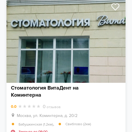
Стоматология ВитаДент на
Коминтерна
0
0.0
отзывов
Москва, ул. Коминтерна, д. 20/2
,
Свиблово (2км)
Бабушкинская (1.2км)
Закрыто до 09:00