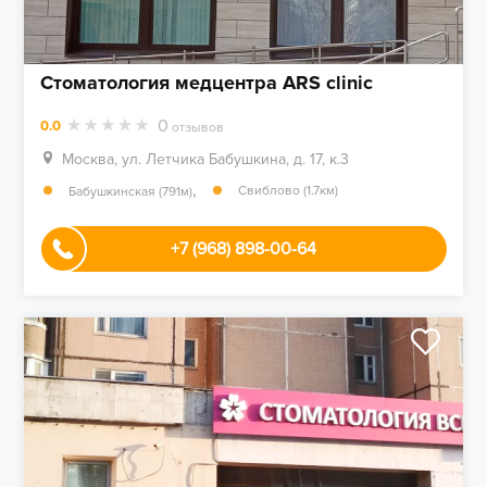
Стоматология медцентра ARS clinic
0
0.0
отзывов
Москва, ул. Летчика Бабушкина, д. 17, к.3
,
Свиблово (1.7км)
Бабушкинская (791м)
+7 (968) 898-00-64