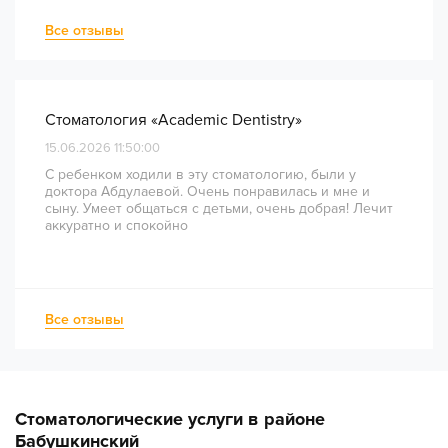
— был понятным и хорошо организованным. Даже
непростое перелечивание каналов прошло
Все отзывы
комфортно и безболезненно. Рекомендую всем, кто
ценит качество лечения и современный подход!
Стоматология «Academic Dentistry»
15.06.2026 11:50:00
С ребенком ходили в эту стоматологию, были у
доктора Абдулаевой. Очень понравилась и мне и
сыну. Умеет общаться с детьми, очень добрая! Лечит
аккуратно и спокойно
Все отзывы
Стоматологические услуги в районе
Бабушкинский