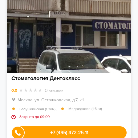
Стоматология Дентокласс
0
0.0
отзывов
Москва, ул. Осташковская, д.7, к.1
,
Медведково (1.6км)
Бабушкинская (1.3км)
Закрыто до 09:00
+7 (495) 472-25-11