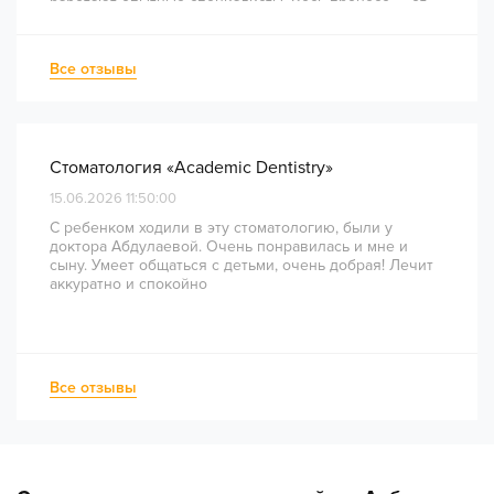
работают опытные специалисты. Весь процесс — от
диагностики и планирования до завершения лечения
— был понятным и хорошо организованным. Даже
непростое перелечивание каналов прошло
Все отзывы
комфортно и безболезненно. Рекомендую всем, кто
ценит качество лечения и современный подход!
Стоматология «Academic Dentistry»
15.06.2026 11:50:00
С ребенком ходили в эту стоматологию, были у
доктора Абдулаевой. Очень понравилась и мне и
сыну. Умеет общаться с детьми, очень добрая! Лечит
аккуратно и спокойно
Все отзывы