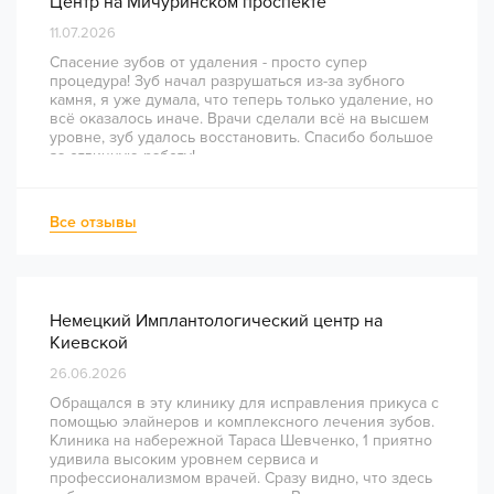
Центр на Мичуринском проспекте
11.07.2026
Спасение зубов от удаления - просто супер
процедура! Зуб начал разрушаться из-за зубного
камня, я уже думала, что теперь только удаление, но
всё оказалось иначе. Врачи сделали всё на высшем
уровне, зуб удалось восстановить. Спасибо большое
за отличную работу!
Все отзывы
Немецкий Имплантологический центр на
Киевской
26.06.2026
Обращался в эту клинику для исправления прикуса с
помощью элайнеров и комплексного лечения зубов.
Клиника на набережной Тараса Шевченко, 1 приятно
удивила высоким уровнем сервиса и
профессионализмом врачей. Сразу видно, что здесь