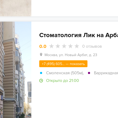
Стоматология Лик на Арб
0.0
0
отзывов
Москва, ул. Новый Арбат, д. 23
+7 (495) 605... — показать
Смоленская (505м)
,
Баррикадная
Открыто до 21:00