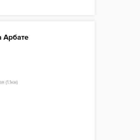
 Арбате
 (1.1км)