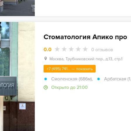
Стоматология Апико про
0.0
0
отзывов
Москва, Трубниковский пер., д.13, стр.1
+7 (495) 741... — показать
Смоленская (686м)
,
Арбатская (1.
Открыто до 21:00