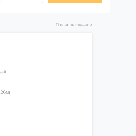
11 клиник найдено
д.6
826м)