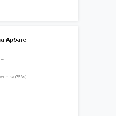
на Арбате
ра»
енская (753м)