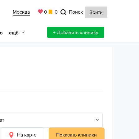
Москва
0
0
Поиск
Войти
+ Добавить клинику
ещё
ю
На карте
Показать клиники