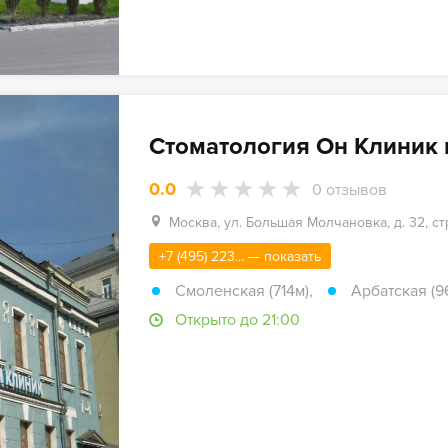
Стоматология Он Клиник 
0.0
0
отзывов
Москва, ул. Большая Молчановка, д. 32, стр
+7 (495) 223... — показать
Смоленская (714м)
,
Арбатская (9
Открыто до 21:00