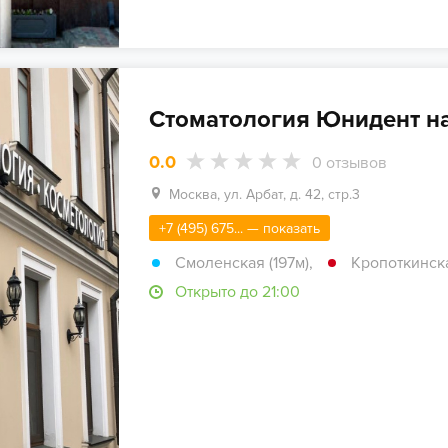
Стоматология Юнидент на
0.0
0
отзывов
Москва, ул. Арбат, д. 42, стр.3
+7 (495) 675... — показать
Смоленская (197м)
,
Кропоткинская
Открыто до 21:00