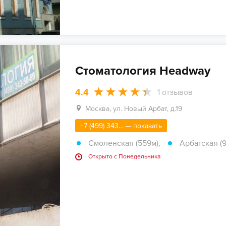
Стоматология Headway
4.4
1
отзывов
Москва, ул. Новый Арбат, д.19
+7 (499) 343... — показать
Смоленская (559м)
,
Арбатская (
Открыто c Понедельника