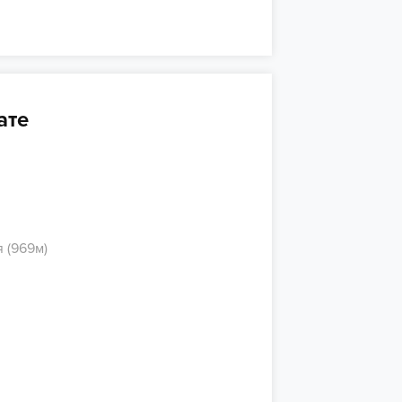
ате
 (969м)