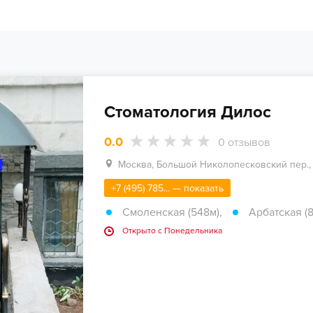
Стоматология Дилос
0.0
0
отзывов
Москва, Большой Николопесковский пер., 
+7 (495) 785... — показать
Смоленская (548м)
,
Арбатская (
Открыто c Понедельника