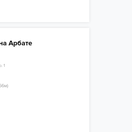
на Арбате
. 1
66м)