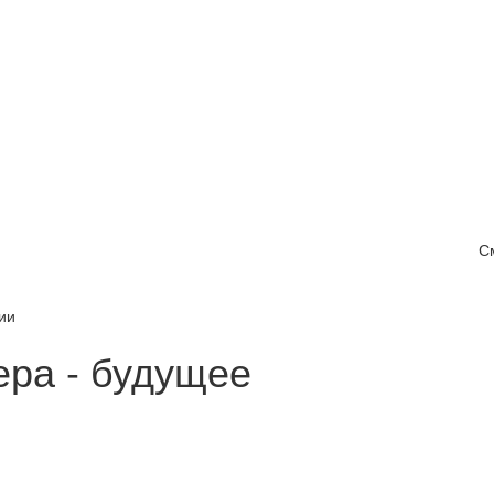
С
ии
ера - будущее