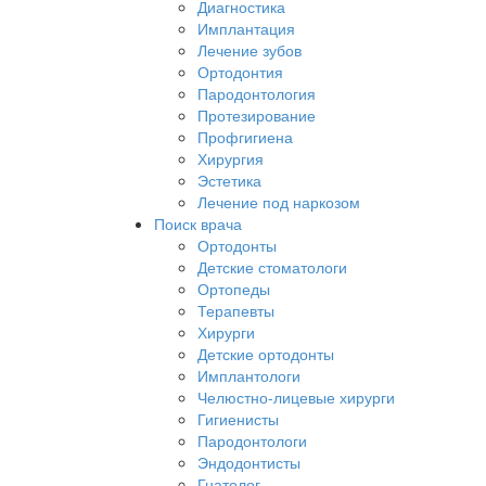
Диагностика
Имплантация
Лечение зубов
Ортодонтия
Пародонтология
Протезирование
Профгигиена
Хирургия
Эстетика
Лечение под наркозом
Поиск врача
Ортодонты
Детские стоматологи
Ортопеды
Терапевты
Хирурги
Детские ортодонты
Имплантологи
Челюстно-лицевые хирурги
Гигиенисты
Пародонтологи
Эндодонтисты
Гнатолог