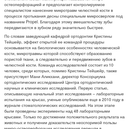
остеоперфорацией и предполагает контролируемое
специалистом нанесение микротравм челюстной кости в
процессе протыкания десны специальным микросверлом под
названием Propel. Благодаря этому вмешательству зубы
передвигаются в зубном ряду значительно быстрее.
По словам заведующей кафедрой ортодонтии Кристины
Тейшейр, эффект открытой ее командой процедуры
основывается на биологических особенностях человеческой
кости, микротравмы которой способствуют образованию
пористой ткани, а следовательно и передвижению зубов в
челюстной кости. Команда исследователей состоит из 10
человек, среди которых, помимо Кристины Тейшейр, также
присутствует Мани Аликхани, директор Консорциума
ортодонтических исследований Центра ортодонтический
научных и клинических исследований. Первую статью,
описывающую начальный этап исследования – лабораторные
испытания на крысах, ученые опубликовали еще в 2010 году в
журнале стоматологических исследований. На этом этапе
были проведены эксперименты над 48 лабораторными
крысами. Только по достижении положительного результата на
животных и получении доказательств неоспоримой пользы
микро-остеоперфорации исследования перешли в