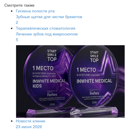
Смотрите также
Гигиена полости рта
Зубные щетки для чистки брекетов
2
Терапевтическая стоматология
Лечение зубов под микроскопом
5
Новости клиник
23 июня 2026