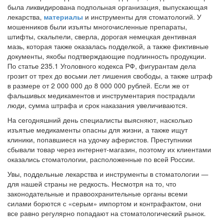
была ликвидирована подпольная организация, выпускающая
лекарства,
материалы
и инструменты для стоматологий. У
мошенников были изъяты многочисленные препараты,
штифты, скальпели, сверла, дорогая немецкая дентивная
мазь, которая также оказалась подделкой, а также фиктивные
документы, якобы подтверждающие подлинность продукции.
По статье 235.1 Уголовного кодекса РФ, фигурантам дела
грозит от трех до восьми лет лишения свободы, а также штраф
в размере от 2 000 000 до 8 000 000 рублей. Если же от
фальшивых медикаментов и инструментария пострадали
люди, сумма штрафа и срок наказания увеличиваются.
На сегодняшний день специалисты выясняют, насколько
изъятые медикаменты опасны для жизни, а также ищут
клиники, попавшиеся на удочку аферистов. Преступники
сбывали товар через интернет-магазин, поэтому их клиентами
оказались стоматологии, расположенные по всей России.
Увы, поддельные лекарства и инструменты в стоматологии —
для нашей страны не редкость. Несмотря на то, что
законодательные и правоохранительные органы всеми
силами борются с «серым» импортом и контрафактом, они
все равно регулярно попадают на стоматологический рынок.