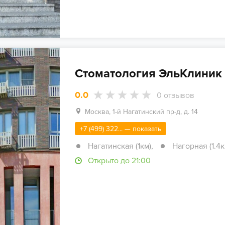
Стоматология ЭльКлиник 
0.0
0
отзывов
Москва, 1-й Нагатинский пр-д, д. 14
+7 (499) 322... — показать
Нагатинская (1км)
,
Нагорная (1.4к
Открыто до 21:00