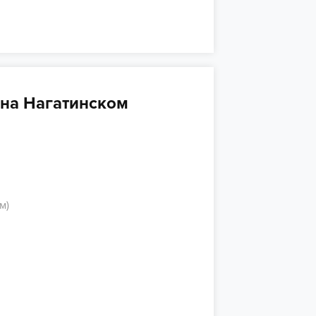
на Нагатинском
м)