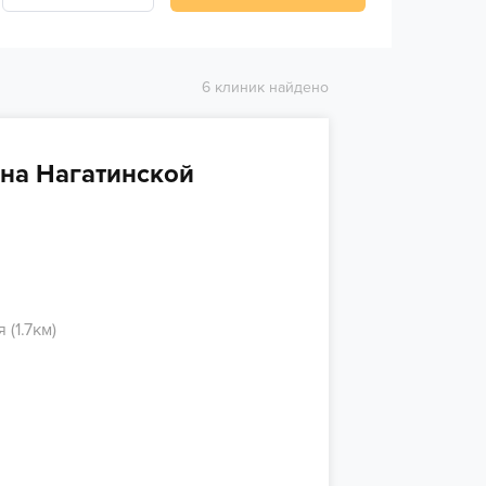
6 клиник найдено
на Нагатинской
(1.7км)