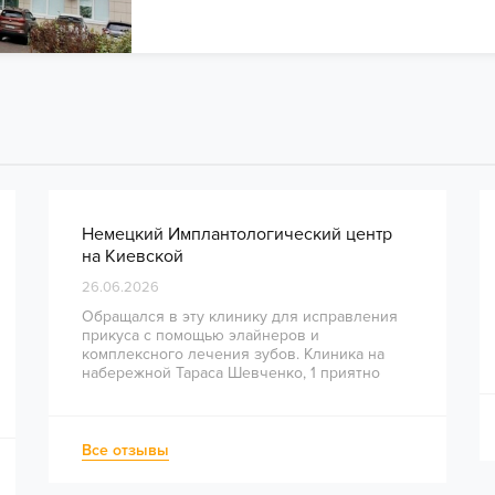
Немецкий Имплантологический центр
на Киевской
26.06.2026
Обращался в эту клинику для исправления
прикуса с помощью элайнеров и
комплексного лечения зубов. Клиника на
набережной Тараса Шевченко, 1 приятно
удивила высоким уровнем сервиса и
профессионализмом врачей. Сразу видно,
что здесь работают опытные специалисты.
Весь процесс — от диагностики и
Все отзывы
планирования до завершения лечения —
был понятным и хорошо организованным.