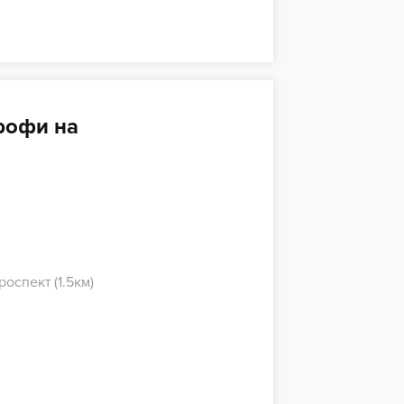
рофи на
оспект (1.5км)