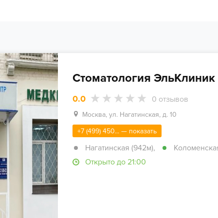
Стоматология ЭльКлиник 
0.0
0
отзывов
Москва, ул. Нагатинская, д. 10
+7 (499) 450... — показать
Нагатинская (942м)
,
Коломенская 
Открыто до 21:00