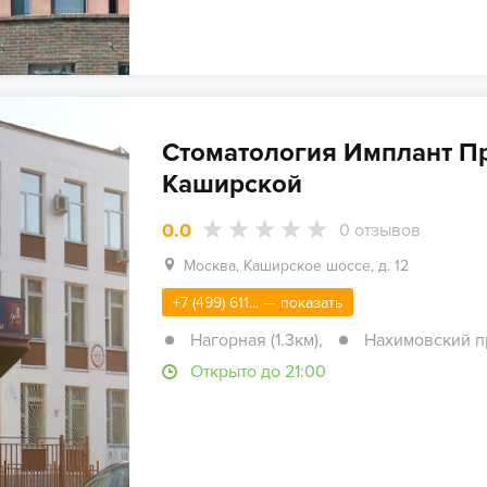
Стоматология Имплант П
Каширской
0.0
0
отзывов
Москва, Каширское шоссе, д. 12
+7 (499) 611... — показать
Нагорная (1.3км)
,
Нахимовский пр
Открыто до 21:00