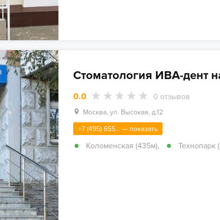
Стоматология ИВА-дент н
0.0
0
отзывов
Москва, ул. Высокая, д.12
+7 (495) 655... — показать
Коломенская (435м)
,
Технопарк (