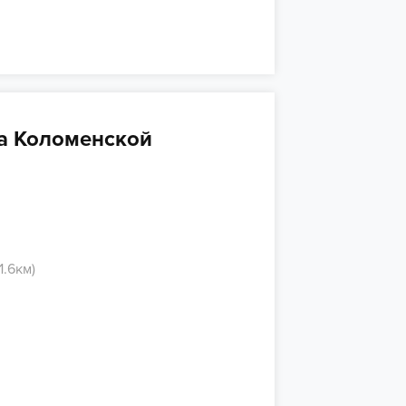
а Коломенской
1.6км)