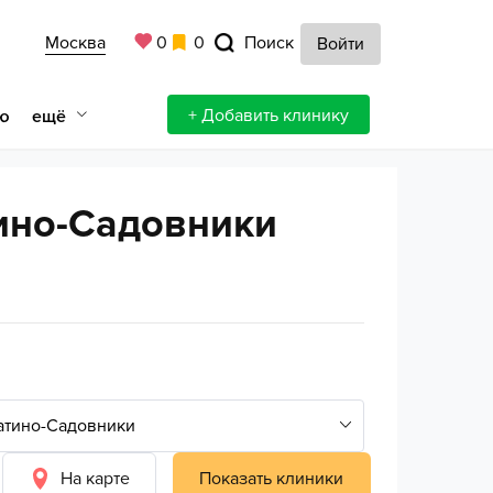
Москва
0
0
Поиск
Войти
+ Добавить клинику
ещё
ю
ино-Садовники
На карте
Показать клиники