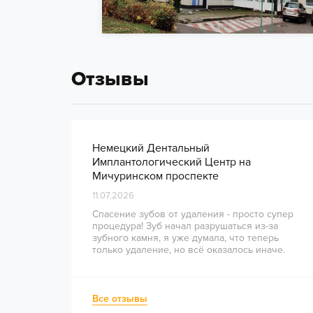
Отзывы
Немецкий Дентальный
Имплантологический Центр на
Мичуринском проспекте
11.07.2026
Спасение зубов от удаления - просто супер
процедура! Зуб начал разрушаться из-за
зубного камня, я уже думала, что теперь
только удаление, но всё оказалось иначе.
Врачи сделали всё на высшем уровне, зуб
удалось восстановить. Спасибо большое за
отличную работу!
Все отзывы