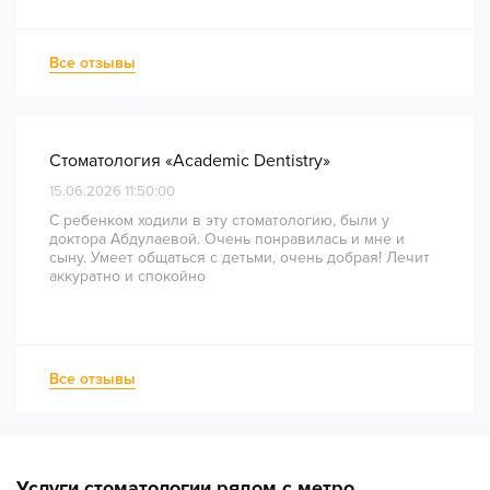
диагностики и планирования до завершения лечения
— был понятным и хорошо организованным. Даже
непростое перелечивание каналов прошло
Все отзывы
комфортно и безболезненно. Рекомендую всем, кто
ценит качество лечения и современный подход!
Стоматология «Academic Dentistry»
15.06.2026 11:50:00
С ребенком ходили в эту стоматологию, были у
доктора Абдулаевой. Очень понравилась и мне и
сыну. Умеет общаться с детьми, очень добрая! Лечит
аккуратно и спокойно
Все отзывы
Услуги стоматологии рядом с метро