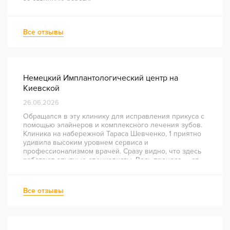
за отличную работу!
Все отзывы
Немецкий Имплантологический центр на
Киевской
26.06.2026
Обращался в эту клинику для исправления прикуса с
помощью элайнеров и комплексного лечения зубов.
Клиника на набережной Тараса Шевченко, 1 приятно
удивила высоким уровнем сервиса и
профессионализмом врачей. Сразу видно, что здесь
работают опытные специалисты. Весь процесс — от
диагностики и планирования до завершения лечения
— был понятным и хорошо организованным. Даже
непростое перелечивание каналов прошло
Все отзывы
комфортно и безболезненно. Рекомендую всем, кто
ценит качество лечения и современный подход!