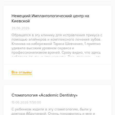
Немецкий Имплантологический центр на
Киевской
26.06.2026
Обращался в эту клинику для исправления прикуса с
помощью элайнеров и комплексного лечения зубов.
Клиника на набережной Тараса Шевченко, 1 приятно
удивила высоким уровнем сервиса и
профессионализмом врачей. Сразу видно, что здесь
работают опытные специалисты. Весь процесс — от
диагностики и планирования до завершения лечения
— был понятным и хорошо организованным. Даже
непростое перелечивание каналов прошло
Все отзывы
комфортно и безболезненно. Рекомендую всем, кто
ценит качество лечения и современный подход!
Стоматология «Academic Dentistry»
15.06.2026 11:50:00
С ребенком ходили в эту стоматологию, были у
доктора Абдулаевой. Очень понравилась и мне и