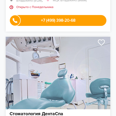
,
МЦК Владыкино (868м)
Владыкино (812м)
Открыто c Понедельника
+7 (499) 398-20-68
Стоматология ДентаСпа