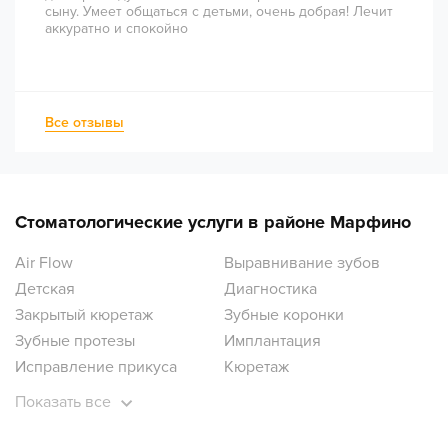
сыну. Умеет общаться с детьми, очень добрая! Лечит
аккуратно и спокойно
Все отзывы
Стоматологические услуги в районе Марфино
Air Flow
Выравнивание зубов
Детская
Диагностика
Закрытый кюретаж
Зубные коронки
Зубные протезы
Имплантация
Исправление прикуса
Кюретаж
Лечение десен
Лечение зубов
Показать все
Лечение зубов под наркозом
Лечение кариеса
Лечение кисты
Лечение пульпита