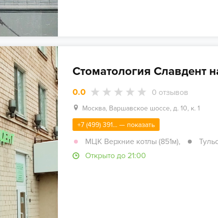
Стоматология Славдент н
0.0
0
отзывов
Москва, Варшавское шоссе, д. 10, к. 1
+7 (499) 391... — показать
МЦК Верхние котлы (851м)
,
Тульс
Открыто до 21:00