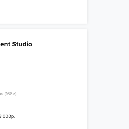
ent Studio
 (166м)
8 000р.