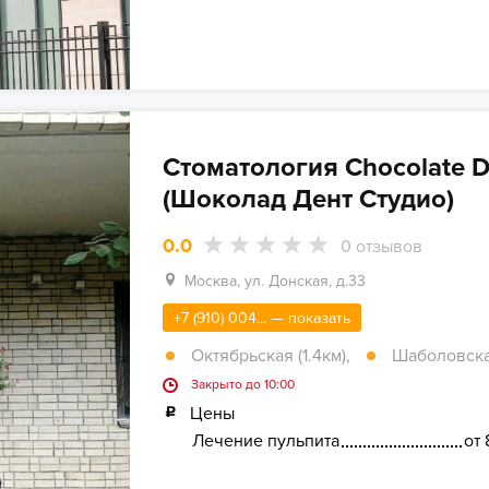
Стоматология Chocolate D
(Шоколад Дент Студио)
0.0
0
отзывов
Москва, ул. Донская, д.33
+7 (910) 004... — показать
Октябрьская (1.4км)
,
Шаболовская
Закрыто до 10:00
Цены
Лечение пульпита
от 