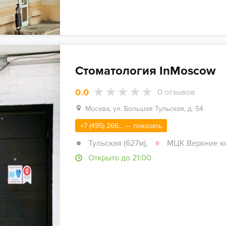
Стоматология InMoscow
0.0
0
отзывов
Москва, ул. Большая Тульская, д. 54
+7 (495) 266... — показать
Тульская (627м)
,
МЦК Верхние кот
Открыто до 21:00