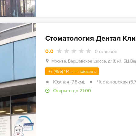
Стоматология Дентал Кл
0.0
0
отзывов
Москва, Варшавское шоссе, д.18, к.1, БЦ Ва
+7 (495) 114... — показать
Южная (7.8км)
,
Чертановская (5.7
Открыто до 21:00