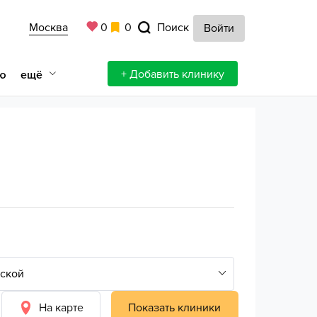
Москва
0
0
Поиск
Войти
+ Добавить клинику
ещё
ю
На карте
Показать клиники