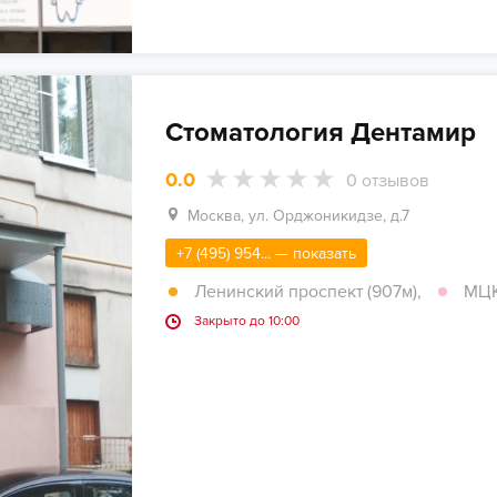
Стоматология Дентамир
0.0
0
отзывов
Москва, ул. Орджоникидзе, д.7
+7 (495) 954... — показать
Ленинский проспект (907м)
,
МЦК
Закрыто до 10:00