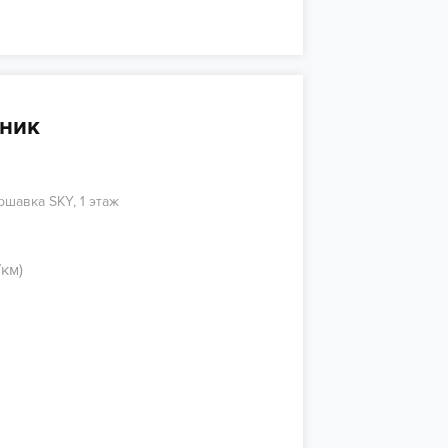
иник
ршавка SKY, 1 этаж
км)