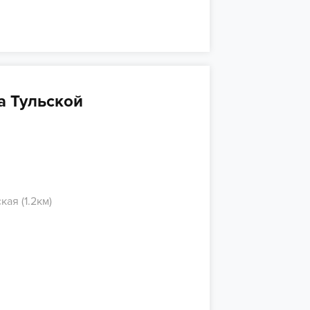
а Тульской
кая (1.2км)