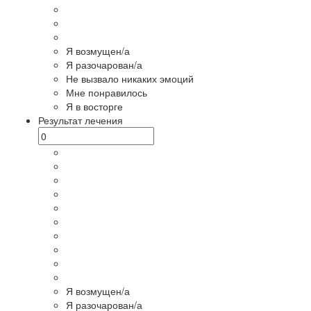
Я возмущен/а
Я разочарован/а
Не вызвало никаких эмоций
Мне понравилось
Я в восторге
Результат лечения
Я возмущен/а
Я разочарован/а