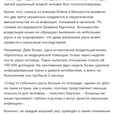
третий укушенный кошкой человек был госпитализирован.
Кроме того, ученые из клиники Мэйон в Миннесоте выявили,
что две трети укушенных нуждаются в хирургическом
вмешательстве из-за инфекции, попавшей в организм. По
словам исследователя Брайана Карлсена, большинство
владельцев кошек не обращают внимания на небольшие
укусы и не подозревают, что даже маленькая рана может
привести к серьезным последствиям.
Например, Дэвн Бозан, одна из миллиона владельцев кошек,
обратилась за медицинской помощью только через неделю
после укуса питомца. Такое халатное отношение стоило ей
150 000 долларов. На протяжении двух недель Бозан удаляли
инфицированные ткани и давали антибиотики, а всего на
больничном она пробыла 2 месяца.
«След от собачьего укуса больше по площади, однако их зубы
не такие острые, как у кошек, поэтому представляют меньше
опасности для человека, – поясняет Карлсен. – Кошачьи же
клыки проникают глубоко под кожу и могут занести серьезную
инфекцию».
Конечно, не каждый кошачий укус приводит к таким плачевным