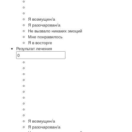
Я возмущен/а
Я разочарован/а
Не вызвало никаких эмоций
Мне понравилось
Я в восторге
Результат лечения
Я возмущен/а
Я разочарован/а