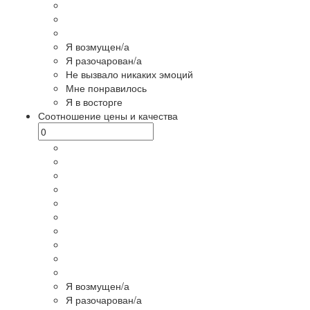
Я возмущен/а
Я разочарован/а
Не вызвало никаких эмоций
Мне понравилось
Я в восторге
Соотношение цены и качества
Я возмущен/а
Я разочарован/а