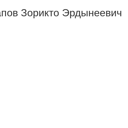
апов Зорикто Эрдынеевич