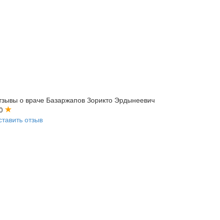
тзывы о враче Базаржапов Зорикто Эрдынеевич
.0
ставить отзыв