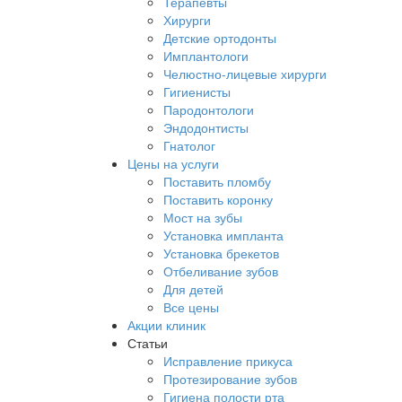
Терапевты
Хирурги
Детские ортодонты
Имплантологи
Челюстно-лицевые хирурги
Гигиенисты
Пародонтологи
Эндодонтисты
Гнатолог
Цены на услуги
Поставить пломбу
Поставить коронку
Мост на зубы
Установка импланта
Установка брекетов
Отбеливание зубов
Для детей
Все цены
Акции клиник
Статьи
Исправление прикуса
Протезирование зубов
Гигиена полости рта