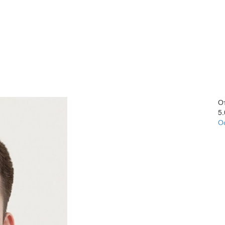
О
5
О