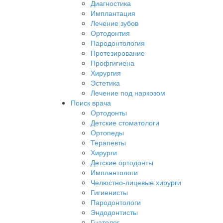
Диагностика
Имплантация
Лечение зубов
Ортодонтия
Пародонтология
Протезирование
Профгигиена
Хирургия
Эстетика
Лечение под наркозом
Поиск врача
Ортодонты
Детские стоматологи
Ортопеды
Терапевты
Хирурги
Детские ортодонты
Имплантологи
Челюстно-лицевые хирурги
Гигиенисты
Пародонтологи
Эндодонтисты
Гнатолог