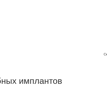
С
бных имплантов