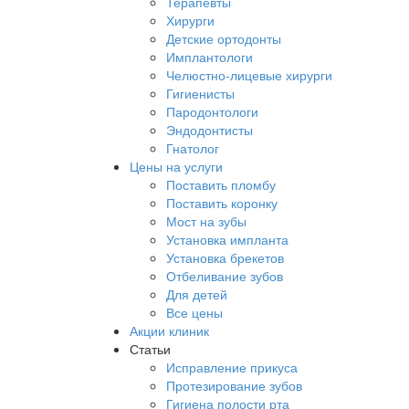
Терапевты
Хирурги
Детские ортодонты
Имплантологи
Челюстно-лицевые хирурги
Гигиенисты
Пародонтологи
Эндодонтисты
Гнатолог
Цены на услуги
Поставить пломбу
Поставить коронку
Мост на зубы
Установка импланта
Установка брекетов
Отбеливание зубов
Для детей
Все цены
Акции клиник
Статьи
Исправление прикуса
Протезирование зубов
Гигиена полости рта