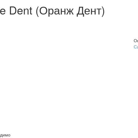
e Dent (Оранж Дент)
О
С
одимо