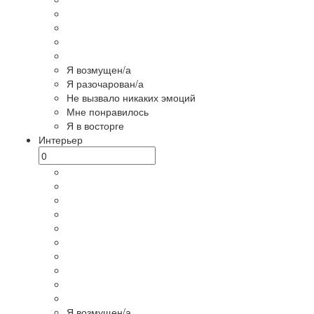
Я возмущен/а
Я разочарован/а
Не вызвало никаких эмоций
Мне понравилось
Я в восторге
Интерьер
Я возмущен/а