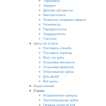
Терапевты
Хирурги
Детские ортодонты
Имплантологи
Челюстно-лицевые хирурги
Гигиенисты
Пародонтологи
Эндодонтисты
Гнатолог
Цены на услуги
Поставить пломбу
Поставить коронку
Мост на зубы
Установка импланта
Установка брекетов
Отбеливание зубов
Для детей
Все цены
Акции клиник
Статьи
Исправление прикуса
Протезирование зубов
Гигиена полости рта