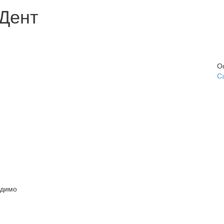
Дент
О
С
одимо