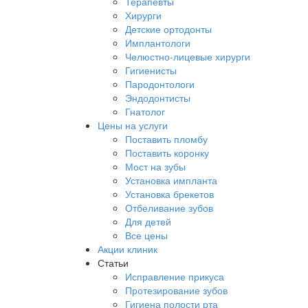
Терапевты
Хирурги
Детские ортодонты
Имплантологи
Челюстно-лицевые хирурги
Гигиенисты
Пародонтологи
Эндодонтисты
Гнатолог
Цены на услуги
Поставить пломбу
Поставить коронку
Мост на зубы
Установка импланта
Установка брекетов
Отбеливание зубов
Для детей
Все цены
Акции клиник
Статьи
Исправление прикуса
Протезирование зубов
Гигиена полости рта