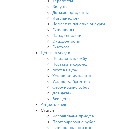
Терапевты
Хирурги
Детские ортодонты
Имплантологи
Челюстно-лицевые хирурги
Гигиенисты
Пародонтологи
Эндодонтисты
Гнатолог
Цены на услуги
Поставить пломбу
Поставить коронку
Мост на зубы
Установка импланта
Установка брекетов
Отбеливание зубов
Для детей
Все цены
Акции клиник
Статьи
Исправление прикуса
Протезирование зубов
Гигиена полости рта