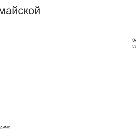
майской
О
С
одимо