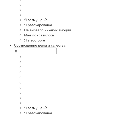
Я возмущен/а
Я разочарован/а
Не вызвало никаких эмоций
Мне понравилось
Я в восторге
Соотношение цены и качества
Я возмущен/а
Я разочарован/а