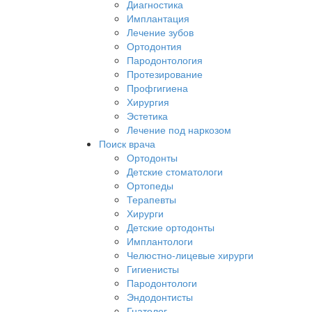
Диагностика
Имплантация
Лечение зубов
Ортодонтия
Пародонтология
Протезирование
Профгигиена
Хирургия
Эстетика
Лечение под наркозом
Поиск врача
Ортодонты
Детские стоматологи
Ортопеды
Терапевты
Хирурги
Детские ортодонты
Имплантологи
Челюстно-лицевые хирурги
Гигиенисты
Пародонтологи
Эндодонтисты
Гнатолог