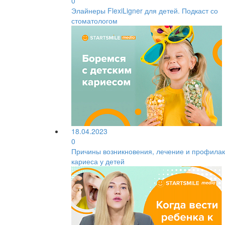
0
Элайнеры FlexiLigner для детей. Подкаст со
стоматологом
18.04.2023
0
Причины возникновения, лечение и профилак
кариеса у детей