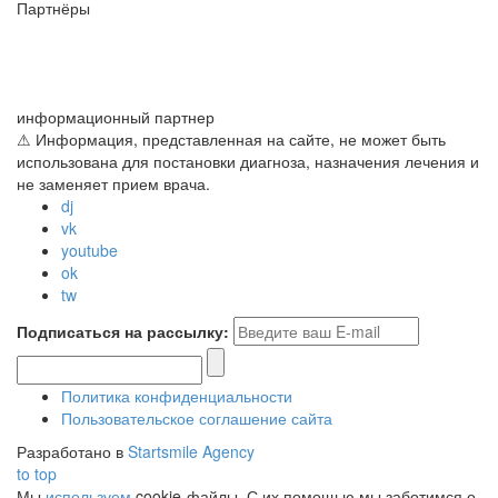
Партнёры
информационный партнер
⚠ Информация, представленная на сайте, не может быть
использована для постановки диагноза, назначения лечения и
не заменяет прием врача.
dj
vk
youtube
ok
tw
Подписаться на рассылку:
Политика конфиденциальности
Пользовательское соглашение сайта
Разработано в
Startsmile Agency
to top
Мы
используем
cookie-файлы. С их помощью мы заботимся о