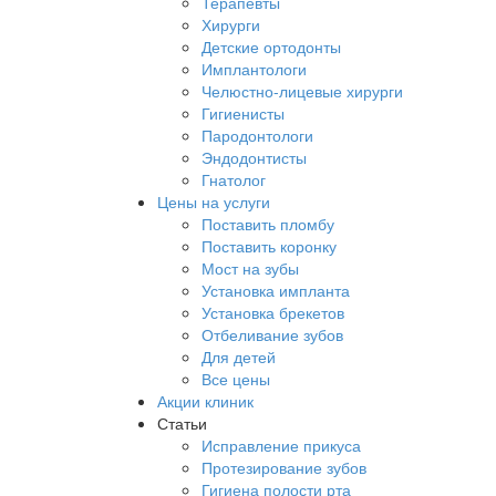
Терапевты
Хирурги
Детские ортодонты
Имплантологи
Челюстно-лицевые хирурги
Гигиенисты
Пародонтологи
Эндодонтисты
Гнатолог
Цены на услуги
Поставить пломбу
Поставить коронку
Мост на зубы
Установка импланта
Установка брекетов
Отбеливание зубов
Для детей
Все цены
Акции клиник
Статьи
Исправление прикуса
Протезирование зубов
Гигиена полости рта