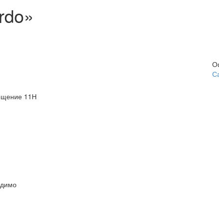
rdo»
О
С
мещение 11Н
одимо